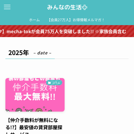
ホーム
【会員27万人】お得情報メルマガ！
echa-tokが会員75万人を突破しました!! ※家族会員含む
2025年
– date –
コラム
【仲介手数料が無料にな
る!?】最安値の賃貸部屋探